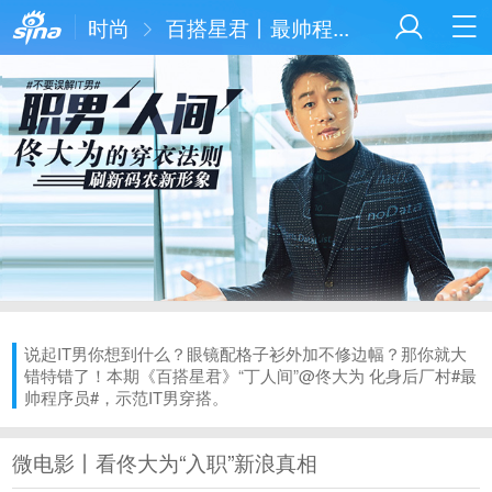
时尚
百搭星君丨最帅程...
说起IT男你想到什么？眼镜配格子衫外加不修边幅？那你就大
错特错了！本期《百搭星君》“丁人间”@佟大为 化身后厂村#最
帅程序员#，示范IT男穿搭。
微电影丨看佟大为“入职”新浪真相