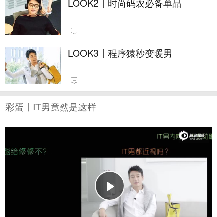
LOOK2丨时尚码农必备单品
LOOK3丨程序猿秒变暖男
彩蛋丨IT男竟然是这样