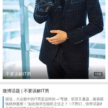
不要误解IT男
13张
微博话题 | 不要误解IT男
据说，大众眼中的IT男是这样的→“弯腰、驼背又邋遢，戴着眼
镜精神萎靡！”如此辣评怎能听之任之？！IT男们，快带话题#