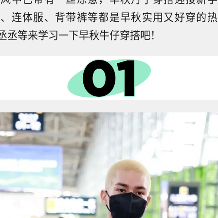
衫、连体服、背带裤等都是早秋实用又好穿的热
丞丞等来学习一下早秋牛仔穿搭吧！