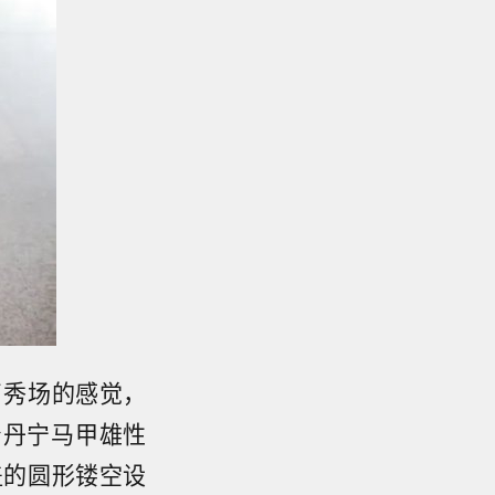
了秀场的感觉，
身丹宁马甲雄性
盖的圆形镂空设