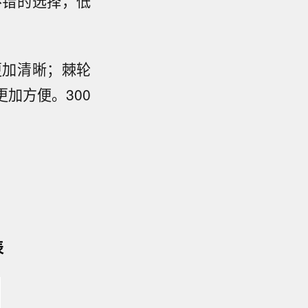
不错的选择，低
更加清晰；棘轮
加方便。300
表