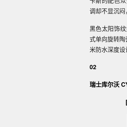
卡斯的配色众
调却不显沉闷
黑色太阳饰纹
式单向旋转陶
米防水深度设
02
瑞士库尔沃 C