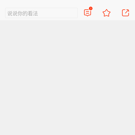
3
说说你的看法
热门评论
7
寒溪翁7286148041
当下，许多人带表不是为了计时，而是为了炫耀，
为了身份、门阀的相称。这样以来，别担心进口豪
华奢侈品没销路，好多国外品牌的车、表、饰品的
2023-10-14
河南南阳
回复TA
价格、样貌、规格都是瞄着我们的市场和消费对象
应运而生。殊不知被人家当傻子捉弄还在忘乎所
3
再回从前1999
以。
绿水鬼假表太多，戴也让人质疑。
2023-10-15
河北唐山
回复TA