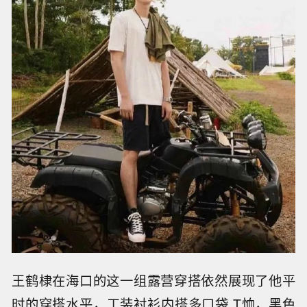
王鹤棣在海口的这一组露营穿搭依然展现了他平
时的穿搭水平，工装衬衫内搭多口袋 T恤，黑色