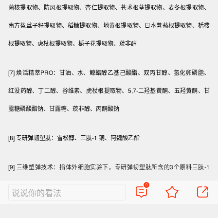
菌核提取物、防风根提取物、杏仁提取物、苍术根茎提取物、麦冬根提取物、
南方菟丝子籽提取物、稻糠提取物、地黄根提取物、日本薯蓣根提取物、栝楼
根提取物、虎杖根提取物、栀子花提取物、莰非醇
[7] 焕活精萃PRO：甘油、水、鲸蜡醇乙基己酸酯、双丙甘醇、氢化卵磷脂、
红没药醇、丁二醇、谷维素、虎杖根提取物、5,7-二羟基黄酮、五羟黄酮、甘
露糖磷酸酯钠、甘露糖、莰非醇、丙酮酸钠
[8] 专研弹韧塑肽：雪松醇、三肽-1 铜、阿魏酸乙酯
[9] 三维塑弹技术：指体外细胞实验下，专研弹韧塑肽所含的3个原料三肽-1
铜、雪松醇、阿魏酸乙酯分别通过促进弹性蛋白表达、抑制弹性蛋白分解、强
0
说说你的看法
化弹性网络连接3个维度塑弹肌肤的复合技术手段，非三维立体概念