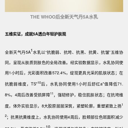
THE WHOO后全新天气丹5A水乳
五维实证，成就5A透白年轻护肤观
1
全新天气丹5A
水乳以“抗脆弱、抗垮、抗黑、抗黄、抗皱”五维协
同，呈现从肤质到肤色的全局改善。经实验数据显示，水乳协同使
用1小时后，光彩面积改善572.4%，绽现更具光采的肌肤状态；在
10
抗脆弱维度，TS*
后，水乳协同使用1小时后舒红a*值降低71.
11
8%，4周后改善受损屏障
，
强韧修护，稳住肌肤状态；在抗垮维
1
度，体外实验显示，8大胶原层层深筑，紧塑轮廓，重塑紧致上扬
2
；抗黑抗黄维度上，水乳协同使用4周后，脸颊部位色斑面积减少
10