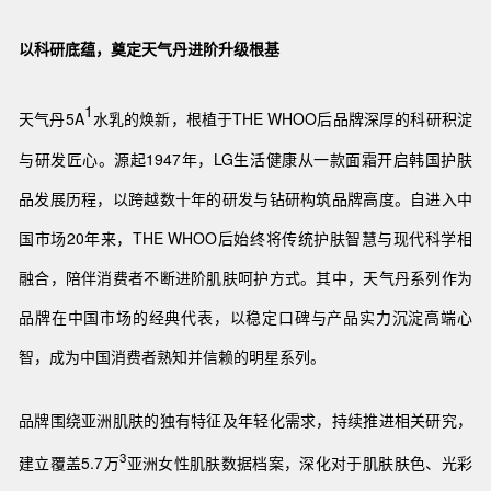
以科研底蕴，奠定天气丹进阶升级根基
1
天气丹5A
水乳的焕新，根植于THE WHOO后品牌深厚的科研积淀
与研发匠心。源起1947年，LG生活健康从一款面霜开启韩国护肤
品发展历程，以跨越数十年的研发与钻研构筑品牌高度。自进入中
国市场20年来，THE WHOO后始终将传统护肤智慧与现代科学相
融合，陪伴消费者不断进阶肌肤呵护方式。其中，天气丹系列作为
品牌在中国市场的经典代表，以稳定口碑与产品实力沉淀高端心
智，成为中国消费者熟知并信赖的明星系列。
品牌围绕亚洲肌肤的独有特征及年轻化需求，持续推进相关研究，
3
建立覆盖5.7万
亚洲女性肌肤数据档案，深化对于肌肤肤色、光彩