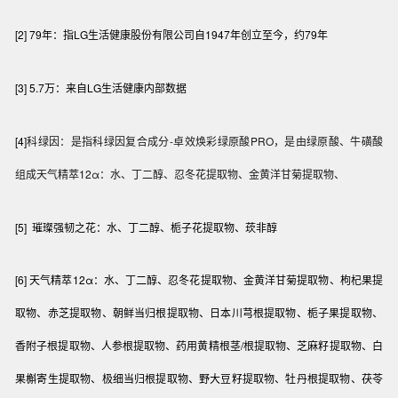
[2] 79年：指LG生活健康股份有限公司自1947年创立至今，约79年
[3]
5.7万：来自LG生活健康内部数据
[4]
科绿因：是指科绿因复合成分-卓效焕彩绿原酸PRO，是由绿原酸、牛磺酸
组成天气精萃12α：水、丁二醇、忍冬花提取物、金黄洋甘菊提取物、
[5] 璀璨强韧之花：水、丁二醇、栀子花提取物、莰非醇
[6] 天气精萃12α：水、丁二醇、忍冬花提取物、金黄洋甘菊提取物、枸杞果提
取物、赤芝提取物、朝鲜当归根提取物、日本川芎根提取物、栀子果提取物、
香附子根提取物、人参根提取物、药用黄精根茎/根提取物、芝麻籽提取物、白
果槲寄生提取物、极细当归根提取物、野大豆籽提取物、牡丹根提取物、茯苓