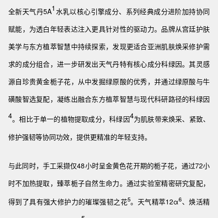
1
全新天气丹5A
水乳以核心引擎成分、系列经典成分进阶加持协同
赋能，为透白年轻表达注入更具针对性的驱动力。品牌从宫廷护肤
美学与东方植萃智慧中持续探索，发现更适合亚洲肌肤焕采修护需
求的成分组合，进一步研发出天气丹特有核心成分科绿因
。
其灵感
源自
珍贵黄金栀子花
，
从中发掘绿原酸的优秀，并通过绿原酸与牛
磺酸智选复配，凝练出融合东方植萃智慧与现代科研路径的科绿因
4
4
。相比于单一的植物提取成分，科绿因
为肌肤带来焕采、紧致、
修护强韧等协同功效，提供更精准的年轻支持。
与此同时，
手工采撷仅48小时呈金黄色花开期
的
栀子花，通过72小
时不加热提取，臻萃栀子自然生命力。
通过
实验室精密研究复配，
5
6
得到了具有强大修护力的璀璨强韧之花
。天气精萃12α
、焕活精