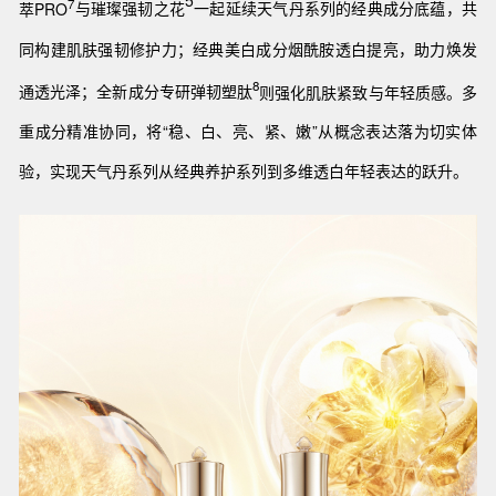
5
7
萃PRO
与璀璨强韧之花
一起延续天气丹系列的经典成分底蕴，共
同构建肌肤强韧修护力
；经典美白成分烟酰胺透白提亮，助力焕发
8
通透光泽；全新成分专研弹韧塑肽
则强化肌肤紧致与年轻质感。多
重成分精准协同，将“稳、白、亮、紧、嫩”从概念表达落为切实体
验，实现天气丹系列从经典养护系列到多维透白年轻表达的跃升。