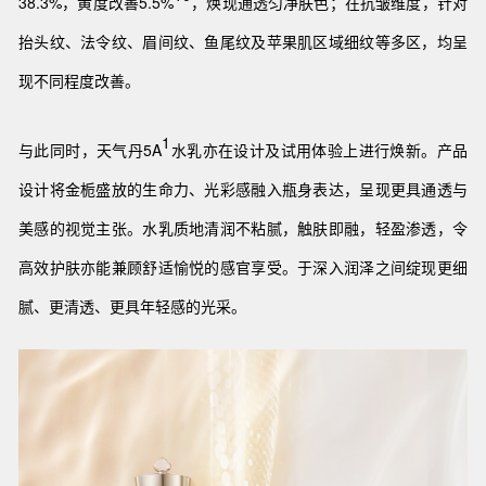
38.3%，黄度改善5.5%
，焕现通透匀净肤色；在抗皱维度，针对
抬头纹、法令纹、眉间纹、鱼尾纹及苹果肌区域细纹等多区，均呈
现不同程度改善。
1
与此同时，天气丹5A
水乳亦在设计及试用体验上进行焕新。产品
设计将金栀盛放的生命力、光彩感融入瓶身表达，呈现更具通透与
美感的视觉主张。
水乳
质地清润不粘腻，
触肤即融，
轻盈渗透，令
高效护肤亦能兼顾舒适愉悦的感官享受。
于
深入
润泽之间
绽现
更细
腻、更
清透
、更具年轻感的光采。