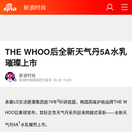
新浪时尚
THE WHOO后全新天气丹5A水乳
璀璨上市
新浪时尚
新浪时尚频道官方账号
05.18
19:20
2
承袭LG生活健康集团逾79年
科研底蕴，韩国高端护肤品牌THE W
HOO后重磅宣布，其标志性天气丹系列迎来跨越式革新——全新天
1
气丹5A
水乳耀然上市。