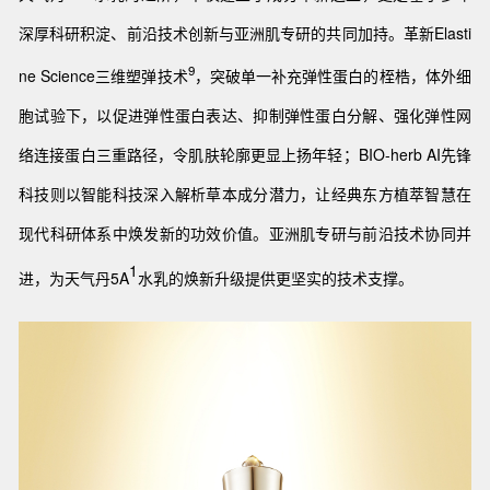
深厚科研积淀、前沿技术创新与亚洲肌专研的共同加持。革新Elasti
9
ne Science三维塑弹技术
，突破单一补充弹性蛋白的桎梏，体外细
胞试验下，以促进弹性蛋白表达、抑制弹性蛋白分解、强化弹性网
络连接蛋白三重路径，令肌肤轮廓更显上扬年轻；BIO-herb AI先锋
科技则以智能科技深入解析草本成分潜力，让经典东方植萃智慧在
现代科研体系中焕发新的功效价值。亚洲肌专研与前沿技术协同并
1
进，为天气丹5A
水乳的焕新升级提供更坚实的技术支撑
。