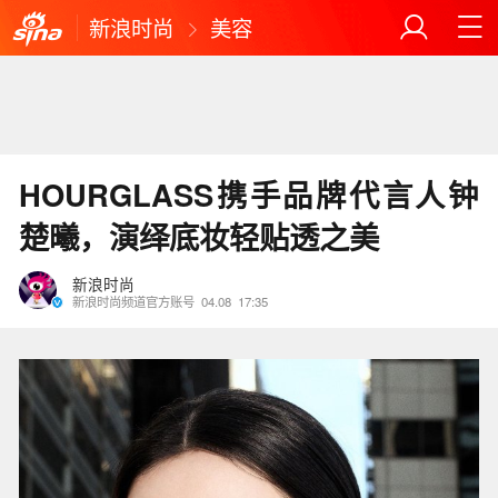
新浪时尚
美容
HOURGLASS携手品牌代言人钟
楚曦，演绎底妆轻贴透之美
新浪时尚
新浪时尚频道官方账号
04.08
17:35