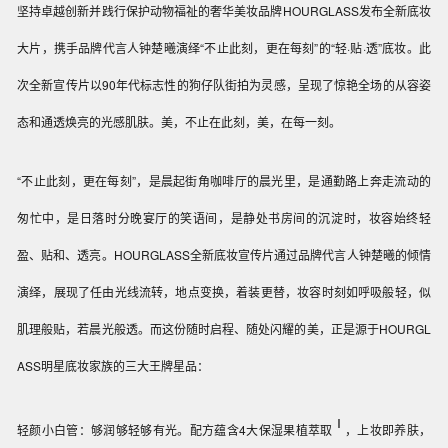
坚持卓越创新并践行保护动物福祉的奢华美妆品牌HOURGLASS发布全新底妆
大片，携手品牌代言人钟楚曦演绎“不止此刻，更在每刻”的“轻·贴·透”
底妆
。此
次全新宣传片以90年代标志性的狗仔队街拍为灵感
，呈现了惊艳全场的从容姿
态和通透焕亮的光感肌肤
。
美，不止在此刻，美，在每一刻。
“
不止此刻，更在每刻
”，
是晨起街角咖啡厅的晨光里，是通勤路上奔走流动的
匆忙
中，是日落时分晚宴厅的笑语间，是静处书房间的沉淀时，妆容
始终轻
盈、贴和、透亮
。HOURGLASS全新底妆宣传片通过品牌代言人钟楚曦的
倾情
演绎，展现
了任由光线流转，地点变换，着装更替，妆容时刻如呼吸般轻，似
肌理般贴，若晨光般透。而这份随时启程、随处闪耀的美，正是源于
HOURGL
ASS
明星
底妆家族
的
三大王牌星品：
Ⅰ
轻颜小白管：够润够轻够有光。配方蕴含4大保湿果植萃取
，上妆即养肤，