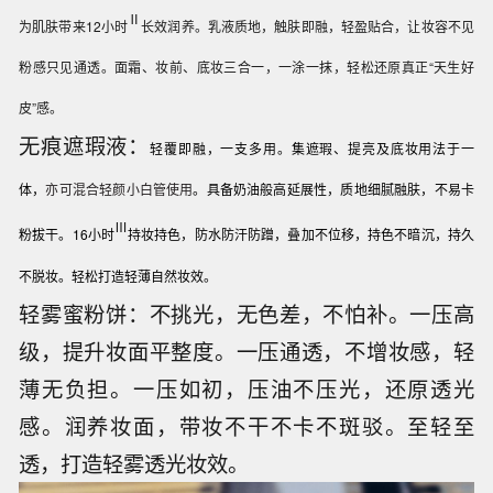
Ⅱ
为肌肤带来12小时
长效润养。乳液质地，触肤即融，轻盈贴合，让妆容不见
粉感只见通透。面霜、妆前、底妆三合一，一涂一抹，轻松还原真正“天生好
皮”感。
无痕遮瑕液：
轻覆即融，一支多用。集遮瑕、提亮及底妆用法于一
体
，
亦可混合轻颜小白管使用
。具备奶油般高延展性，质地细腻融肤，不易卡
Ⅲ
粉拔干。16小时
持妆持色，防水防汗防蹭，叠加不位移，持色不暗沉，持久
不脱妆。轻松打造轻薄自然妆效。
轻雾蜜粉饼：不挑光，无色差，不怕补。一压高
级，提升妆面平整度。一压通透，不增妆感，轻
薄无负担。一压如初，压油不压光，还原透光
感。润养妆面，带妆不干不卡不斑驳。至轻至
透，打造轻雾透光妆效。