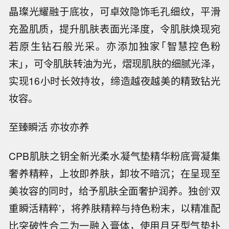
晶璨光耀融于底妆，可卓效隐饰毛孔细纹，平滑
充盈肌质，提升肌肤表面光泽度，令肌肤焕现宛
若原生钻石般光采。亦添加独家｢智慧控色粉
末｣，可令肌肤转油为光，熠现肌肤的细腻光泽，
实现16小时长效持妆，缔造越夜越美的精致钻光
妆容。
至臻瞬活 亦妆亦养
CPB肌肤之钥全新光柔水凝气垫精华粉底膏凝集
奢养精粹，上妆即养肤，卸妆不暗沉；在呈现至
美妆容的同时，给予肌肤全面奢护润养。独创‘双
重瞬活精粹’，将养肤精粹与持色粉末，以精准配
比突破性合二为一融入膏体，使用月牙型气垫扑