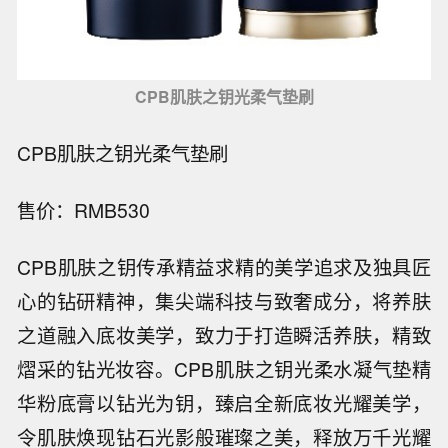
CPB肌肤之钥光柔气垫刷
CPB肌肤之钥光柔气垫刷
售价：RMB530
CPB肌肤之钥传承精益求精的美学追求及独具匠
心的钻研精神，集尖端科技与致奢成分，将养肤
之道融入底妆美学，致力于打造瞬活养肤，精致
熠采的钻光妆容。CPB肌肤之钥光柔水凝气垫精
华粉底膏以钻光为钥，臻启全新底妆光耀美学，
令肌肤焕现钻石光影般璀璨之美，释放万千光耀