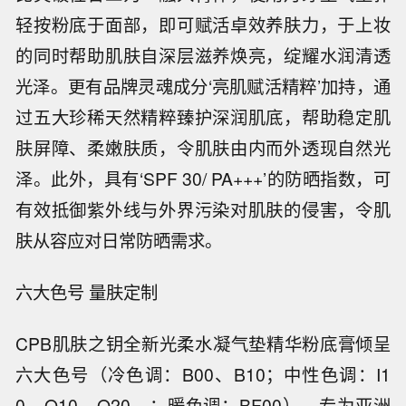
轻按粉底于面部，即可赋活卓效养肤力，于上妆
的同时帮助肌肤自深层滋养焕亮，绽耀水润清透
光泽。更有品牌灵魂成分‘亮肌赋活精粹’加持，通
过五大珍稀天然精粹臻护深润肌底，帮助稳定肌
肤屏障、柔嫩肤质，令肌肤由内而外透现自然光
泽。此外，具有‘SPF 30/ PA+++’的防晒指数，可
有效抵御紫外线与外界污染对肌肤的侵害，令肌
肤从容应对日常防晒需求。
六大色号 量肤定制
CPB肌肤之钥全新光柔水凝气垫精华粉底膏倾呈
六大色号（冷色调：B00、B10；中性色调：I1
0、O10、O20、；暖色调：BF00），专为亚洲