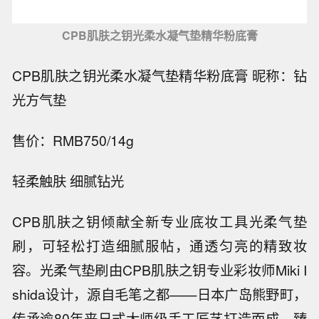
CPB肌肤之钥光柔水凝气垫精华粉底膏
CPB肌肤之钥光柔水凝气垫精华粉底膏 昵称：钻
光方气垫
售价：RMB750/14g
轻柔触肤 细腻钻光
CPB肌肤之钥倾献全新专业底妆工具光柔气垫
刷，可轻松打造细腻服帖，通透匀亮的精致妆
容。光柔气垫刷由CPB肌肤之钥专业彩妆师Miki I
shida设计，源自毛笔之都——日本广岛熊野町，
传承逾80年来日式大师级手工匠艺打造而成。臻