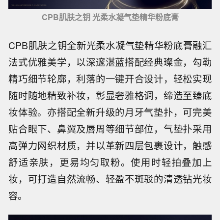
CPB肌肤之钥 光柔水凝气垫精华粉底膏
CPB肌肤之钥全新光柔水凝气垫精华粉底膏融汇
法式优雅美学，以深邃湛蓝搭配经典璨金，勾勒
精巧细节轮廓，利落的一键开合设计，轻松实现
随时随地精致补妆，彰显奢雅格调，缔造至臻底
妆体验。亦搭配全新升级的月牙气垫扑，可完美
贴合眼下、鼻翼及唇周等细节部位，气垫扑采用
高弹力网织材质，并以革新四层包裹设计，触感
舒适亲肤，更易均匀取粉。使用时轻拍叠加上
妆，可打造自然流畅、轻盈不斑驳的清透钻光妆
容。