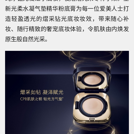
新光柔水凝气垫精华粉底膏为每一位爱美人士打
造轻盈透光的熠采钻光底妆妆效，带来随心补
妆、随行精致的奢宠底妆体验，令肌肤由内焕发
原生般自然光采。