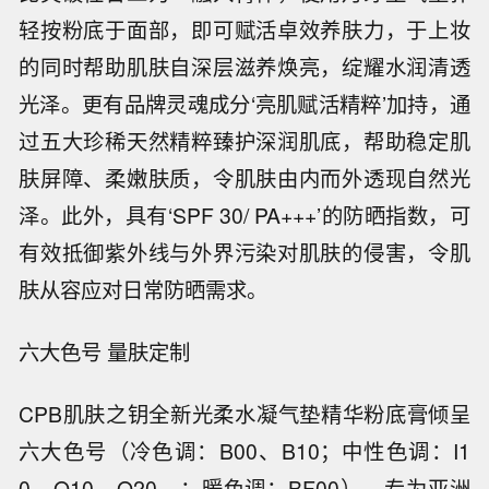
轻按粉底于面部，即可赋活卓效养肤力，于上妆
的同时帮助肌肤自深层滋养焕亮，绽耀水润清透
光泽。更有品牌灵魂成分‘亮肌赋活精粹’加持，通
过五大珍稀天然精粹臻护深润肌底，帮助稳定肌
肤屏障、柔嫩肤质，令肌肤由内而外透现自然光
泽。此外，具有‘SPF 30/ PA+++’的防晒指数，可
有效抵御紫外线与外界污染对肌肤的侵害，令肌
肤从容应对日常防晒需求。
六大色号 量肤定制
CPB肌肤之钥全新光柔水凝气垫精华粉底膏倾呈
六大色号（冷色调：B00、B10；中性色调：I1
0、O10、O20、；暖色调：BF00），专为亚洲