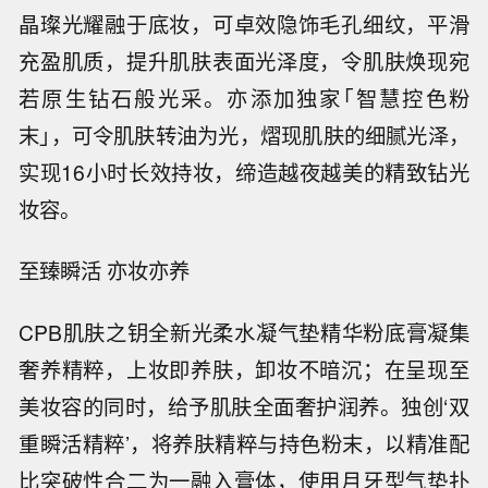
晶璨光耀融于底妆，可卓效隐饰毛孔细纹，平滑
充盈肌质，提升肌肤表面光泽度，令肌肤焕现宛
若原生钻石般光采。亦添加独家｢智慧控色粉
末｣，可令肌肤转油为光，熠现肌肤的细腻光泽，
实现16小时长效持妆，缔造越夜越美的精致钻光
妆容。
至臻瞬活 亦妆亦养
CPB肌肤之钥全新光柔水凝气垫精华粉底膏凝集
奢养精粹，上妆即养肤，卸妆不暗沉；在呈现至
美妆容的同时，给予肌肤全面奢护润养。独创‘双
重瞬活精粹’，将养肤精粹与持色粉末，以精准配
比突破性合二为一融入膏体，使用月牙型气垫扑