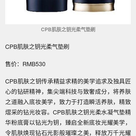
CPB肌肤之钥光柔气垫刷
CPB肌肤之钥光柔气垫刷
售价：RMB530
CPB肌肤之钥传承精益求精的美学追求及独具匠
心的钻研精神，集尖端科技与致奢成分，将养肤
之道融入底妆美学，致力于打造瞬活养肤，精致
熠采的钻光妆容。CPB肌肤之钥光柔水凝气垫精
华粉底膏以钻光为钥，臻启全新底妆光耀美学，
令肌肤焕现钻石光影般璀璨之美，释放万千光耀