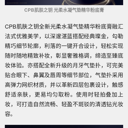
CPB肌肤之钥 光柔水凝气垫精华粉底膏
CPB肌肤之钥全新光柔水凝气垫精华粉底膏融汇
法式优雅美学，以深邃湛蓝搭配经典璨金，勾勒
精巧细节轮廓，利落的一键开合设计，轻松实现
随时随地精致补妆，彰显奢雅格调，缔造至臻底
妆体验。亦搭配全新升级的月牙气垫扑，可完美
贴合眼下、鼻翼及唇周等细节部位，气垫扑采用
高弹力网织材质，并以革新四层包裹设计，触感
舒适亲肤，更易均匀取粉。使用时轻拍叠加上
妆，可打造自然流畅、轻盈不斑驳的清透钻光妆
容。