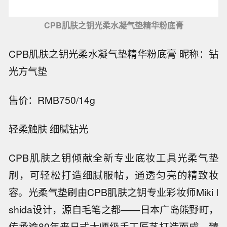
CPB肌肤之钥光柔水凝气垫精华粉底膏
CPB肌肤之钥光柔水凝气垫精华粉底膏 昵称：钻
光方气垫
售价：RMB750/14g
轻柔触肤 细腻钻光
CPB肌肤之钥倾献全新专业底妆工具光柔气垫
刷，可轻松打造细腻服帖，通透匀亮的精致妆
容。光柔气垫刷由CPB肌肤之钥专业彩妆师Miki I
shida设计，源自毛笔之都——日本广岛熊野町，
传承逾80年来日式大师级手工匠艺打造而成。臻