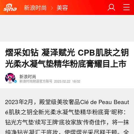
新浪时尚
美容
熠采如钻 凝泽赋光 CPB肌肤之钥
光柔水凝气垫精华粉底膏耀目上市
新浪时尚
新浪时尚频道官方账号
2023.02.22
18:02
2023年2月，殿堂级美妆奢品Clé de Peau Beaut
é肌肤之钥全新光柔水凝气垫精华粉底膏‘昵称：
钻光方气垫’续写王牌‘底妆家族’传奇佳作，将一抹
纯净钻光凝汇于底妆，使熠熠光采尽释于颊。全