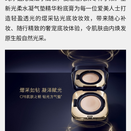
新光柔水凝气垫精华粉底膏为每一位爱美人士打
造轻盈透光的熠采钻光底妆妆效，带来随心补
妆、随行精致的奢宠底妆体验，令肌肤由内焕发
原生般自然光采。