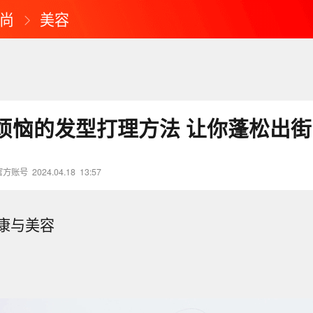
尚
美容
烦恼的发型打理方法 让你蓬松出街
官方账号
2024.04.18
13:57
康与美容