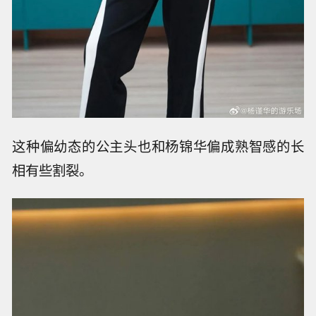
这种偏幼态的公主头也和杨锦华偏成熟智感的长
相有些割裂。