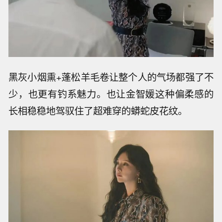
黑灰小烟熏+蓬松羊毛卷让整个人的气场都强了不
少，也更有钓系魅力。也让金智媛这种偏柔感的
长相稳稳地驾驭住了超难穿的蟒蛇皮花纹。