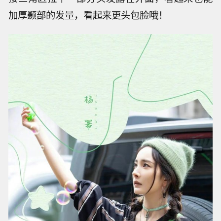
加厚颞部的发量，看起来更头包脸哦！