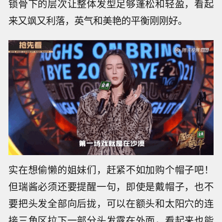
锁骨下的层次让整体发型足够蓬松和轻盈，看起
来又飒又利落，英气和美艳的平衡刚刚好。
实在想偷懒的姐妹们，赶紧不如加购个帽子吧！
但瑞酱必须还要提醒一句，即使是戴帽子，也不
要把头发全部向后拢，可以在额头和太阳穴的连
接三角区拉下一部分头发露在外面，看起来也能