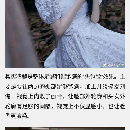
其实精髓是整体足够和谐饱满的“头包脸”效果。主
要是要让两边的颞部足够饱满，加上几缕碎发刘
海，视觉上内收了颧骨，让脸部外轮廓和头发外
轮廓有足够的间隔，视觉上不仅显脸小，也让脸
型更流畅。