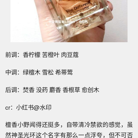
前调：香柠檬 苦橙叶 肉豆蔻
中调：绿檀木 雪松 希蒂莺
后调：焚香 没药 麝香 香根草 愈创木
cr：小红书@水印
檀香小野闻得还挺多，自带清冷禁欲的感觉，虽
然神圣光环这个名字有那么一点浮夸，但不可否