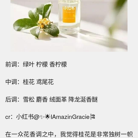
前调：绿叶 柠檬 香柠檬
中调：桂花 鸢尾花
后调：雪松 麝香 绒面革 降龙涎香醚
cr：小红书@✨🌟IAmazinGracie🎏
在一众花香调之中，我觉得桂花是非常独树一帜