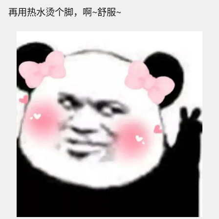
再用热水烫个脚，啊~舒服~