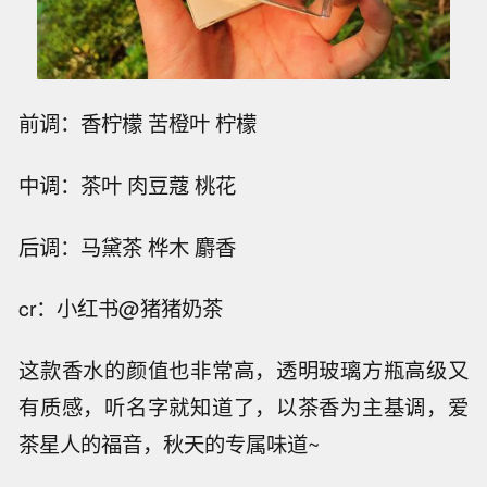
前调：香柠檬 苦橙叶 柠檬
中调：茶叶 肉豆蔻 桃花
后调：马黛茶 桦木 麝香
cr：小红书@猪猪奶茶
这款香水的颜值也非常高，透明玻璃方瓶高级又
有质感，听名字就知道了，以茶香为主基调，爱
茶星人的福音，秋天的专属味道~