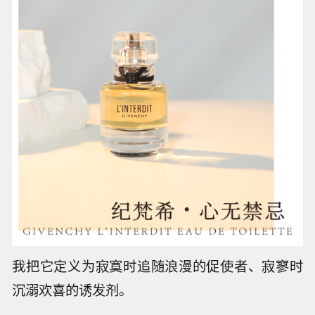
我把它定义为寂寞时追随浪漫的促使者、寂寥时
沉溺欢喜的诱发剂。