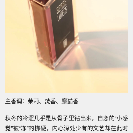
主香调：茉莉、焚香、麝猫香
秋冬的冷涩几乎是从骨子里钻出来，自恋的“小感
觉”被“冻”的梆硬，内心深处少有的文艺却在此时