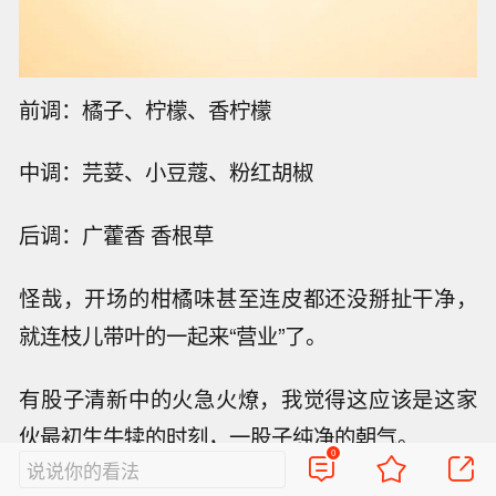
前调：橘子、柠檬、香柠檬
中调：芫荽、小豆蔻、粉红胡椒
后调：广藿香 香根草
怪哉，开场的柑橘味甚至连皮都还没掰扯干净，
就连枝儿带叶的一起来“营业”了。
有股子清新中的火急火燎，我觉得这应该是这家
伙最初生牛犊的时刻，一股子纯净的朝气。
0
说说你的看法