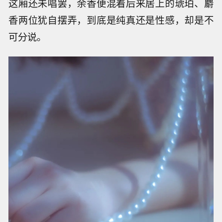
这厢还未唱罢，余香便混着后来居上的琥珀、麝
香两位犹自摆弄，到底是纯真还是性感，却是不
可分说。