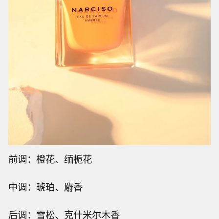
前调：橙花、缅栀花
中调：琥珀、麝香
后调：雪松、克什米尔木香