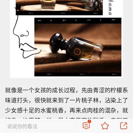
就像是一个女孩的成长过程，先由青涩的柠檬系
味道打头，很快就来到了一片桃子林，沾染上了
少女感十足的水蜜桃香，再来点肉桂的混杂，就
好像一块果脯一样，是人畜无害的甜香。走到了
0
说说你的看法
中调小女孩也逐渐成长起来，晚香玉的存在就是