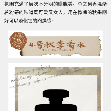
氛围充满了层次不分明的朦胧美。总之果香混杂
着粉感的味道既可爱又女人，用在微凉的秋季刚
好可以淡化它的闷燥感~