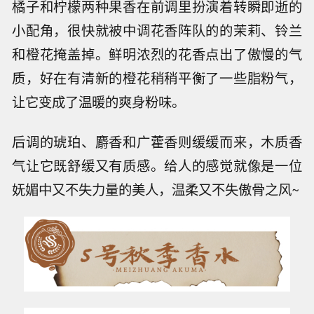
橘子和柠檬两种果香在前调里扮演着转瞬即逝的
小配角，很快就被中调花香阵队的的茉莉、铃兰
和橙花掩盖掉。鲜明浓烈的花香点出了傲慢的气
质，好在有清新的橙花稍稍平衡了一些脂粉气，
让它变成了温暖的爽身粉味。
后调的琥珀、麝香和广藿香则缓缓而来，木质香
气让它既舒缓又有质感。给人的感觉就像是一位
妩媚中又不失力量的美人，温柔又不失傲骨之风~