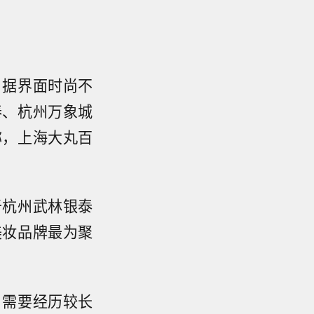
。据界面时尚不
泰、杭州万象城
称，上海大丸百
于杭州武林银泰
美妆品牌最为聚
。
，需要经历较长