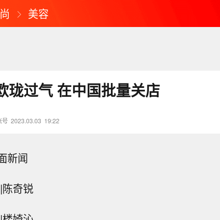
尚
美容
欧珑过气 在中国批量关店
账号
2023.03.03
19:22
面新闻
|陈奇锐
|楼婍沁