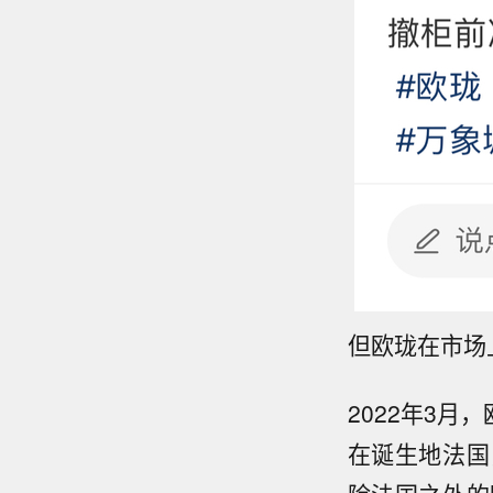
但欧珑在市场
2022
年
3
月，
在诞生地法国