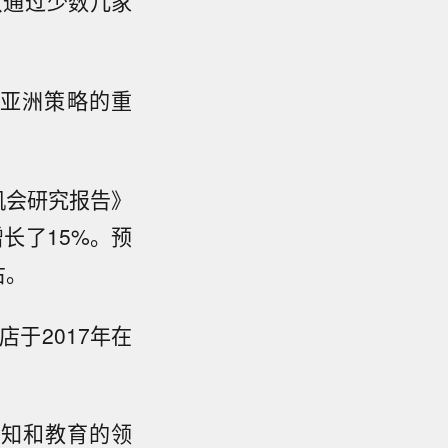
只通过少数几家
亚洲策略的重
机会研究报告》
增长了
15%
。预
右。
店于
2017
年在
。
知和教育的领