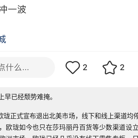
上早已经颓势难掩。
欧珑正式宣布退出北美市场，线下和线上渠道均
，欧珑如今也只在莎玛丽丹百货等少数渠道设