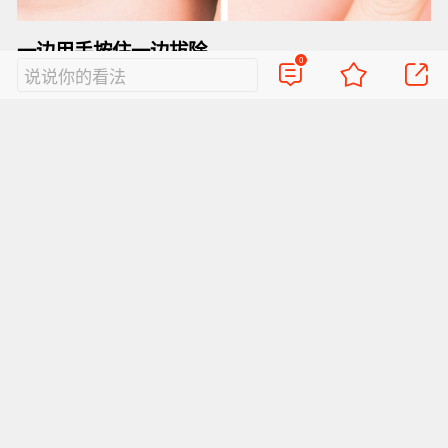
一边用手按住一边拔除
0
说说你的看法
拔除时感到很痛时，可用另一只手按住需要拔除
的毛发附近的皮肤一边迅速拔除，能够减轻痛
苦。
根部在外便需拔除
即使毛发顶端收拢在理想的眉毛轮廓线内，只要
根部位于轮廓线外便需拔除。要一根一根边确
认，边进行处理。
可剃毛
眉间和眼皮处的柔软的绒毛