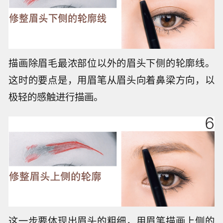
描画除眉毛最浓部位以外的眉头下侧的轮廓线。
这时的要点是，用眉笔从眉头向着鼻梁方向，以
极轻的感触进行描画。
这一步要体现出眉头的粗细，用眉笔描画上侧的