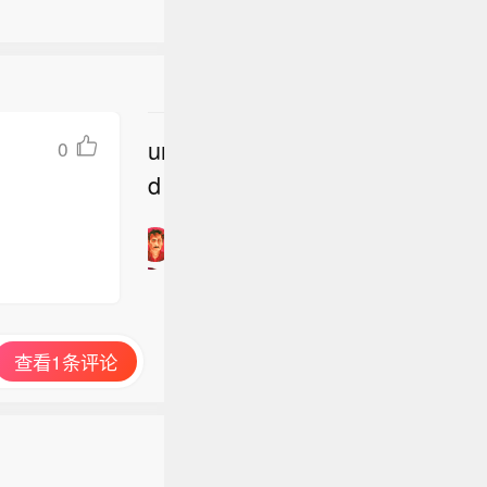
undefine
0
立
d
即
加
入
讨
论
查看1条评论