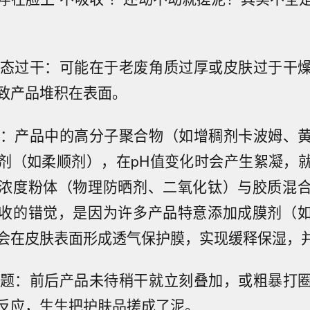
身状态过干：可能在于老废角质过厚或皮肤过于干
致产品堆积在表面。
元凶：产品中的高分子聚合物（如增稠剂卡波姆、
剂（如柔顺剂），在pH值变化时会产生絮凝，
浓度粉体（物理防晒剂、二氧化钛）与胶质混
收的错觉，是因为许多产品特意添加成膜剂（
会在皮肤表面形成透气保护膜，实现缓释保湿，
法问题：前后产品未待稍干就立刻叠加，或粗暴打
反应，生生把护肤品搓成了泥。