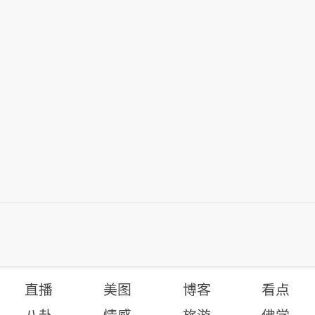
直播
美图
博客
看点
八卦
情感
旅游
佛学