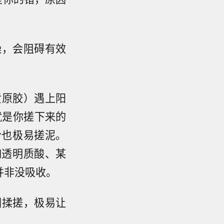
燥，会阻碍有效
黄原胶）遇上阳
就是你搓下来的
合也极易搓泥。
如透明质酸、某
并非没吸收。
圈揉搓，极易让