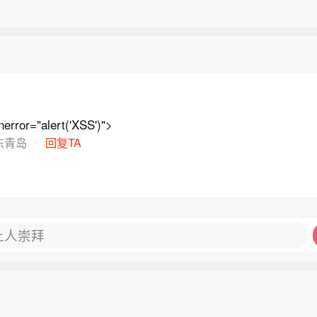
error="alert('XSS')">
东青岛
回复TA
让人崇拜