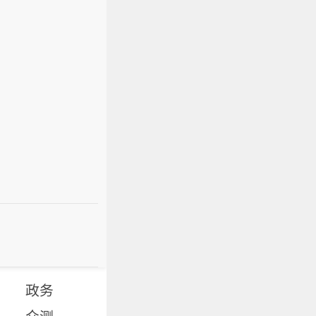
政务
众测