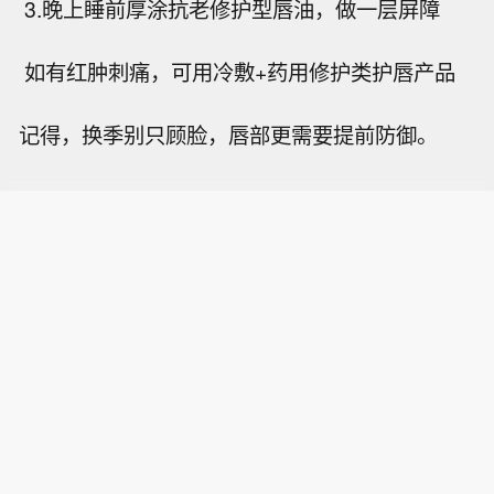
3.晚上睡前厚涂抗老修护型唇油，做一层屏障
如有红肿刺痛，可用冷敷+药用修护类护唇产品
记得，换季别只顾脸，唇部更需要提前防御。