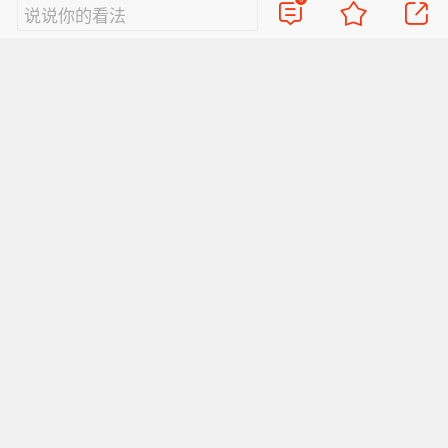
说说你的看法
视频
直播
美图
博客
看点
政务
搞笑
八卦
情感
旅游
佛学
众测
首页
导航
反馈
登录