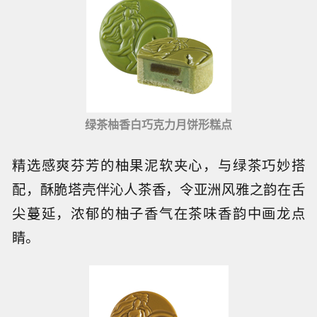
绿茶柚香白巧克力月饼形糕点
精选感爽芬芳的柚果泥软夹心，与绿茶巧妙搭
配，酥脆塔壳伴沁人茶香，令亚洲风雅之韵在舌
尖蔓延，浓郁的柚子香气在茶味香韵中画龙点
睛。