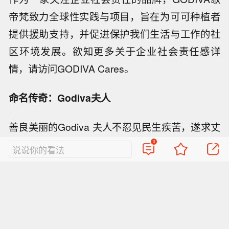
帝梵致力全球性实践与项目，旨在为可可种植者
提供援助支持，并促进保护我们生活与工作的社
区环境发展。欲知更多关于企业社会责任感详
情，请访问GODIVA Cares。
命名传奇：Godiva夫人
善良美丽的Godiva 夫人不忍见民生疾苦，遂求丈
夫Leofric（廖夫瑞克）伯爵减收赋税。Godiva 夫
0
说说你的看法
人同意赤裸身躯仅以长发遮体骑马环城一圈，假
使整个考文垂城的人民都紧闭门窗不窥视，伯爵
就减少赋税。翌日清晨，Godiva夫人赤身策马环
城，而城中百姓则怀着敬意紧闭门窗，足不出