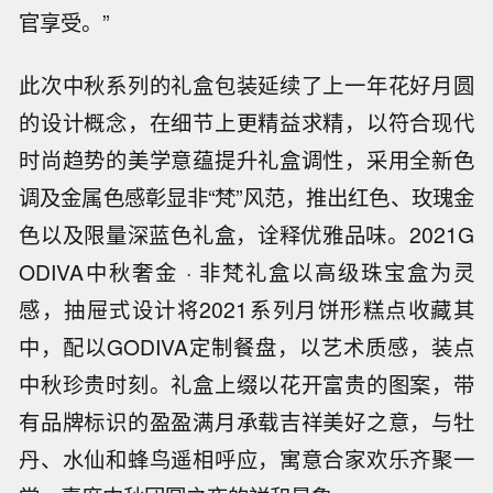
官享受。”
此次中秋系列的礼盒包装延续了上一年花好月圆
的设计概念，在细节上更精益求精，以符合现代
时尚趋势的美学意蕴提升礼盒调性，采用全新色
调及金属色感彰显非“梵”风范，推出红色、玫瑰金
色以及限量深蓝色礼盒，诠释优雅品味。2021G
ODIVA中秋奢金 · 非梵礼盒以高级珠宝盒为灵
感，抽屉式设计将2021系列月饼形糕点收藏其
中，配以GODIVA定制餐盘，以艺术质感，装点
中秋珍贵时刻。礼盒上缀以花开富贵的图案，带
有品牌标识的盈盈满月承载吉祥美好之意，与牡
丹、水仙和蜂鸟遥相呼应，寓意合家欢乐齐聚一