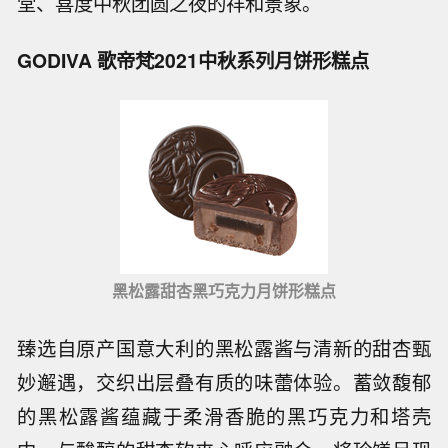
堂、喜度中秋团圆之夜的祥和景象。
GODIVA 歌帝梵2021中秋系列月饼形糕点
黑松露甜杏黑巧克力月饼形糕点
臻选自原产国意大利的黑松露酱与清新的甜杏甄
妙邂遇，交织出层叠有质的味蕾体验。蓄敛馥郁
的黑松露酱蕴藏于柔滑香脆的黑巧克力和塔壳