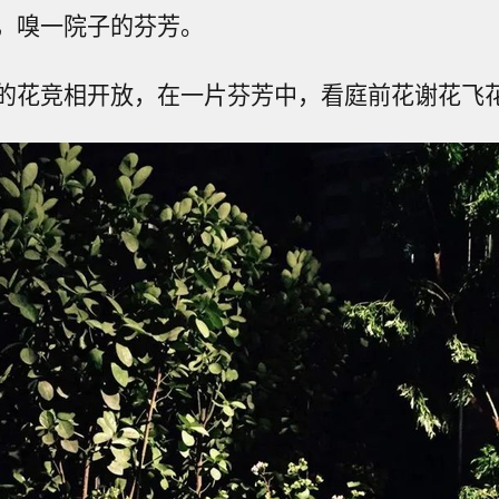
，嗅一院子的芬芳。
的花竞相开放，在一片芬芳中，看庭前花谢花飞