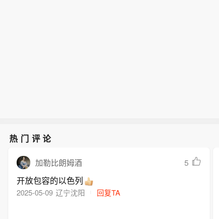
热门评论
5
加勒比朗姆酒
开放包容的以色列
2025-05-09
辽宁沈阳
回复TA