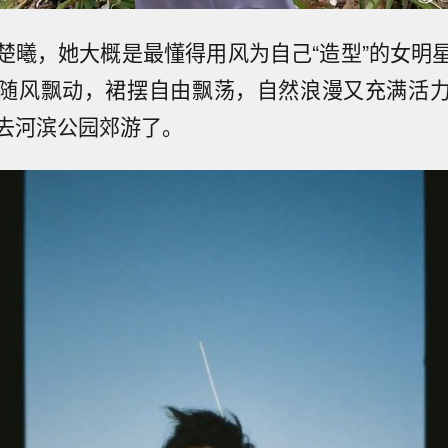
楚曦，她大概是最懂得用风为自己“造型”的女明
随风飘动，裙摆自由飘荡，自然浪漫又充满活
去河滨公园郊游了。