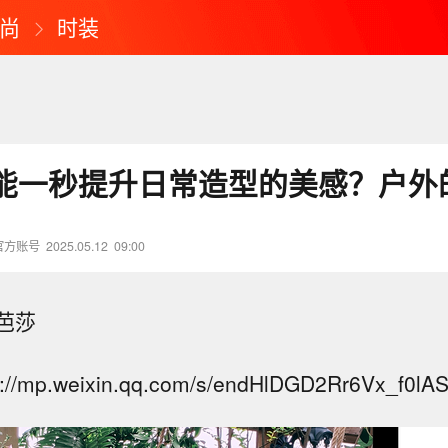
尚
时装
能一秒提升日常造型的美感？户外
官方账号
2025.05.12
09:00
芭莎
/mp.weixin.qq.com/s/endHlDGD2Rr6Vx_f0lA