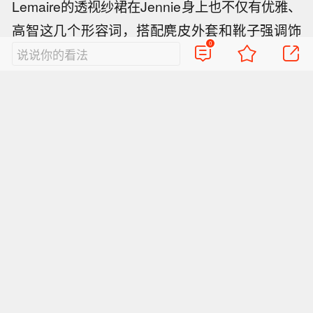
Lemaire的透视纱裙在Jennie身上也不仅有优雅、
高智这几个形容词，搭配麂皮外套和靴子强调饰
0
酷感，用黑色衬衫来增添穿搭的层次，走松弛廓
说说你的看法
形系甜酷风也能保留自己的温柔和可爱。