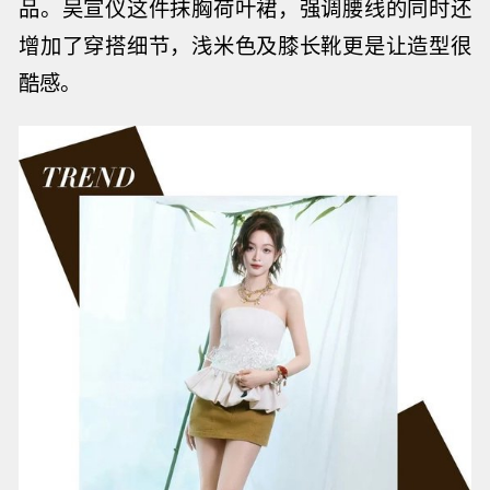
品。吴宣仪这件抹胸荷叶裙，
强调腰线的同时还
增加了穿搭细节，浅米色及膝长靴更是让造型很
酷感。