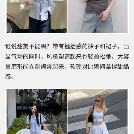
谁说甜美不能飒？带有挺括感的裤子和裙子，凸
显气场的同时，风格塑造起来也轻盈松弛，大容
量廓形能立刻飒爽起来，软硬对比瞬间拿捏甜酷
感。