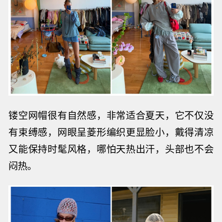
镂空网帽很有
自然感，非常适合夏天，它
不仅没
有束缚感，
网眼呈菱形编织更显脸小，
戴
得清凉
又能保持时髦风格，哪怕天热出汗，头部也不会
闷热。