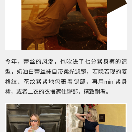
今年，蕾丝的风潮，也吹进了七分紧身裤的造
型，奶油白蕾丝袜自带柔光滤镜，若隐若现的菱
格纹、花纹紧紧地包裹着腿部，再用mini紧身
裙，或者上衣的衣摆遮住臀部，精致耐看。