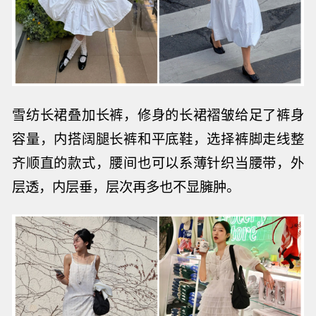
雪纺长裙叠加长裤，修身的长裙
褶皱给足了裤身
容量，
内搭阔腿长裤和平底鞋，选择
裤脚走线整
齐顺直的款式，
腰间也可以系薄针织当腰带，外
层透，内层垂，层次再多也不显臃肿。