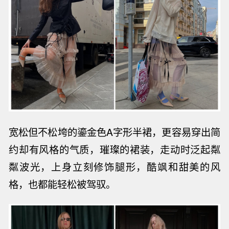
宽松但不松垮的鎏金色A字形半裙，更容易穿出简
约却有风格的气质，璀璨的裙装，走动时泛起粼
粼波光，
上身立刻修饰腿形，酷飒和甜美的风
格，也都能轻松被驾驭。