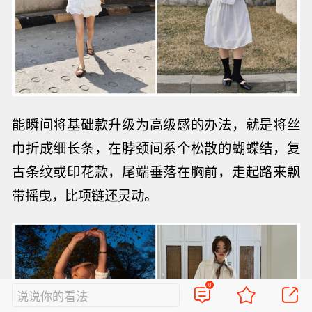
能瞬间将
基础款升级为高级感的办法，就是将丝
巾折成细长条，在脖颈间系个松散的蝴蝶结，复
古条纹或印花款，尾端垂落在胸前，走起路来飘
带摇曳，比项链还灵动。
0
说说你的看法