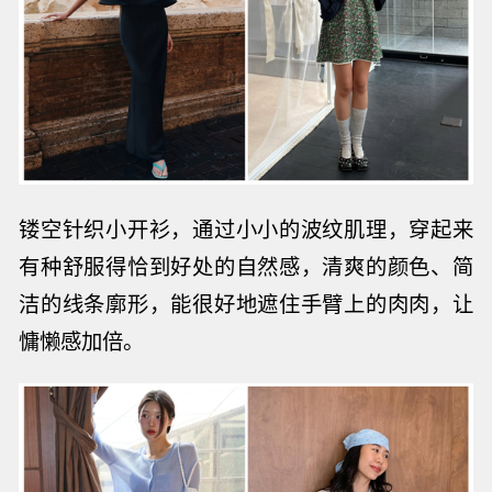
镂空针织小开衫，通过小小的波纹肌理，穿起来
有种舒服得恰到好处的自然感，清爽的颜色、简
洁的线条廓形，能很好地遮住手臂上的肉肉，让
慵懒感加倍。