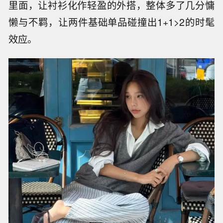
里面，让衬衫化作轻盈的外搭，整体多了几分慵
懒与不羁，让两件基础单品碰撞出1+1>2的时髦
效应。