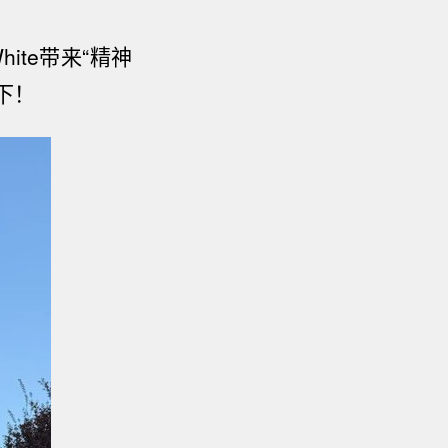
hite
带来
“精神
下！