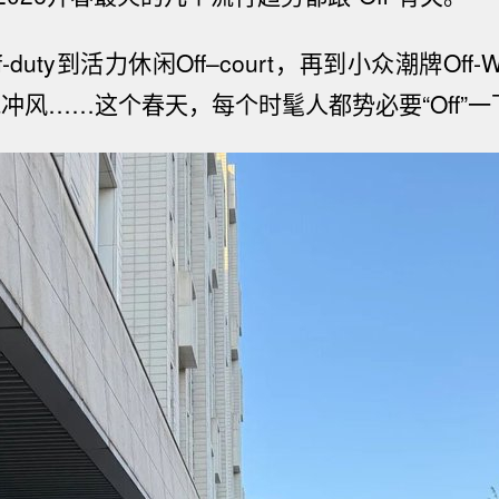
duty
到活力休闲
Off–co
urt
，再到小众潮牌
Off-W
脉冲风
……
这个春天，每个时髦人都势必要“
Off
”一