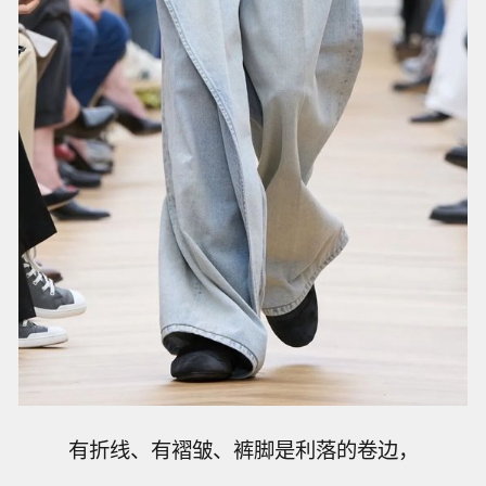
有折线、有褶皱、裤脚是利落的卷边，