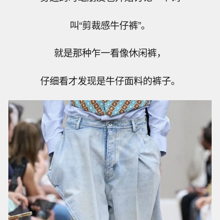
叫“剪裁感牛仔裤”。
就是那种乍一看像休闲裤，
仔细看才发现是牛仔面料的裤子。