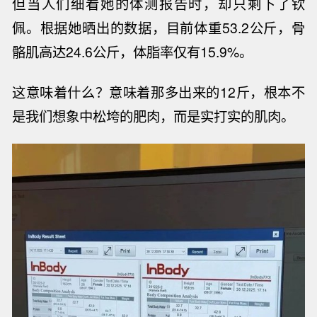
但当人们细看她的体测报告时，却只剩下了钦
佩。根据她晒出的数据，目前体重
53.2
公斤，骨
骼肌高达
24.6
公斤，体脂率仅有
15.9%
。
这意味着什么？意味着那多出来的
12
斤，根本不
是我们想象中松垮的肥肉，而是实打实的肌肉。