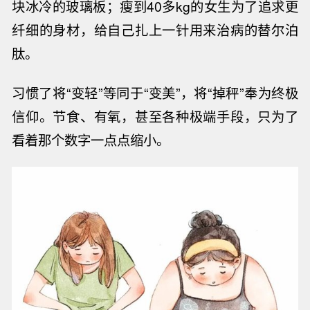
块冰冷的玻璃板；瘦到
40
多
kg
的女生为了追求更
纤细的身材，给自己扎上一针用来治病的替尔泊
肽。
习惯了将
“变轻”等同于“变美”，将“掉秤”奉为终极
信仰。节食、有氧
，甚至
各种极端手段，只为了
看着那个数字一点点缩小。