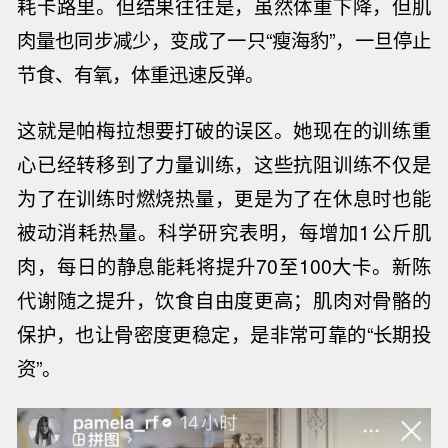
耗卡路里。但结果往往是，虽然体重下降，但肌
肉量也同步减少，变成了一只“瘦海豹”，一旦停止
节食、有氧，体重迅速反弹。
这就是帕梅拉想要打破的误区。她现在的训练重
心已经转移到了力量训练，这些抗阻训练不仅是
为了在训练时燃烧热量，更是为了在休息时也能
被动消耗热量。科学研究表明，每增加
1
公斤肌
肉，每日的静息能耗将提升
70
至
100
大卡。新陈
代谢随之提升，饮食自由度更高；肌肉对骨骼的
保护，也让骨密度更稳定，是非常可靠的“长期投
资”。