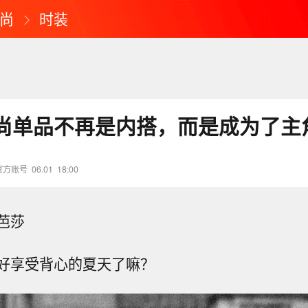
尚
时装
尚单品不再是内搭，而是成为了主
官方账号
06.01
18:00
芭莎
好享受背心的夏天了嘛？