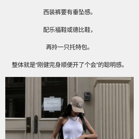
西装裤要有垂坠感。
配乐福鞋或德比鞋，
再拎一只托特包。
整体就是“刚健完身顺便开了个会”的聪明感。