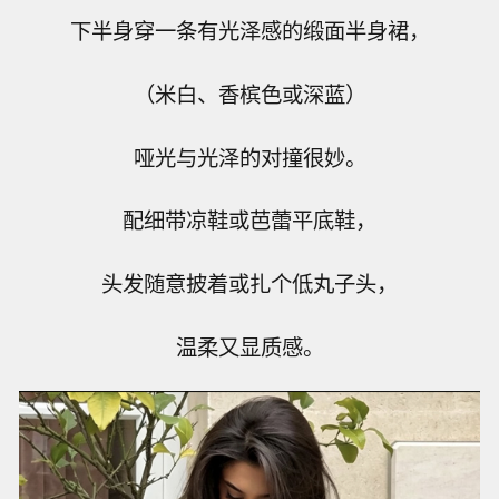
下半身穿一条有光泽感的缎面半身裙，
（米白、香槟色或深蓝）
哑光与光泽的对撞很妙。
配细带凉鞋或芭蕾平底鞋，
头发随意披着或扎个低丸子头，
温柔又显质感。