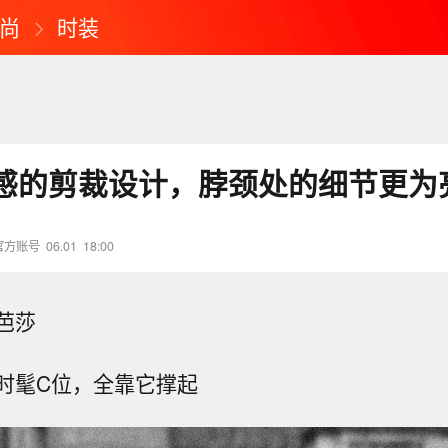
尚
时装
感的剪裁设计，脖颈处的细节更为
官方账号
06.01
18:00
芭莎
时髦C位，全靠它撑起