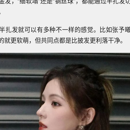
金发，“细软塌”还是“钢丝球”，都能通过半扎发
。
半扎发就可以有多种不一样的感觉。比如张予
的就更软萌，但共同点都是比披发更利落干净。