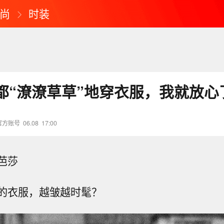
尚
时装
都“潦潦草草”地穿衣服，我就放心
官方账号
06.08
17:00
芭莎
的衣服，越皱越时髦？