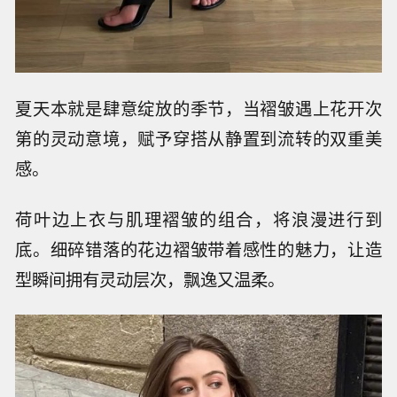
夏天本就是肆意绽放的季节，当褶皱遇上花开次
第的灵动意境，赋予穿搭从静置到流转的双重美
感。
荷叶边上衣与肌理褶皱的组合，将浪漫进行到
底。细碎错落的花边褶皱带着感性的魅力，让造
型瞬间拥有灵动层次，飘逸又温柔。