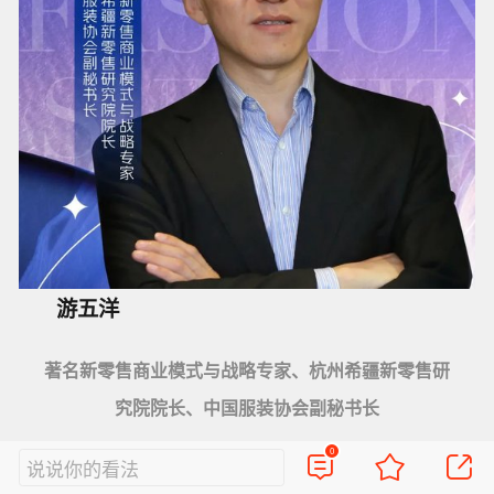
游五洋
著名新零售商业模式与战略专家、杭州希疆新零售研
究院院长、中国服装协会副秘书长
0
说说你的看法
圆桌主持