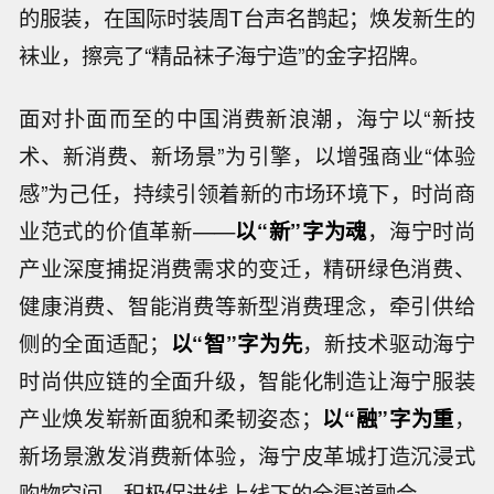
的服装，在国际时装周T台声名鹊起；焕发新生的
袜业，擦亮了“精品袜子海宁造”的金字招牌。
面对扑面而至的中国消费新浪潮，海宁以“新技
术、新消费、新场景”为引擎，以增强商业“体验
感”为己任，持续引领着新的市场环境下，时尚商
业范式的价值革新——
以“新”字为魂
，海宁时尚
产业深度捕捉消费需求的变迁，精研绿色消费、
健康消费、智能消费等新型消费理念，牵引供给
侧的全面适配；
以“智”字为先
，新技术驱动海宁
时尚供应链的全面升级，智能化制造让海宁服装
产业焕发崭新面貌和柔韧姿态；
以“融”字为重
，
新场景激发消费新体验，海宁皮革城打造沉浸式
购物空间，积极促进线上线下的全渠道融合……