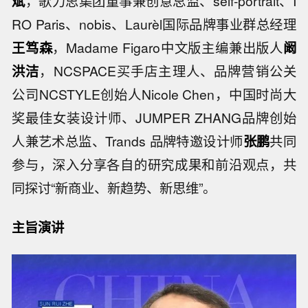
斌
，歌力思集团董事兼创意总监、self-portrait、I
RO Paris、nobis、Laurèl国际品牌事业群总经理
王笃森
，Madame Figaro中文版主编兼出版人
阚
洪洁
，NCSPACE买手店主理人、品牌营销公关
公司NCSTYLE创始人Nicole Chen，中国时尚大
奖最佳女装设计师、JUMPER ZHANG品牌创始
人兼艺术总监、Trands 品牌特邀设计师
张鹏
共同
参与，深入分享各自的研究成果和前沿观点，共
同探讨“新商业、新趋势、新思维”。
主旨演讲