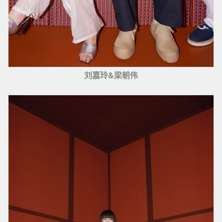
刘嘉玲&梁朝伟