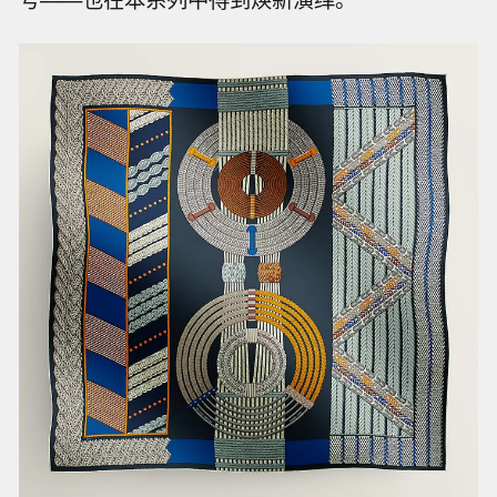
奔时骑士的姿态，完美契合贯穿爱马仕品牌核心
的马术精神。
马术精神在秀场上也随处体现。灵感取自马术辫
饰与Virginie Jamin 设计的Dressage Tressage方
巾的
编织图案
——爱马仕另一个标志性的设计符
号——也在本系列中得到焕新演绎。