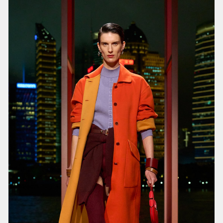
为做到这点，Nadège Vanhée采用将服装“
模块
化
”的方式，应对都市生活节奏中多重穿着场合或
气候的需求。而且在她看来，“模块化”也正是创意
表达的一种直接形式。叠穿、翻转、拉链开合，
增加了整个造型的可互动性，一套造型甚至可以
变换出4、5种不同穿法。