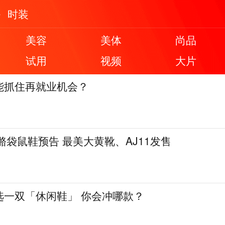
时装
美容
美体
尚品
试用
视频
大片
能抓住再就业机会？
骼袋鼠鞋预告 最美大黄靴、AJ11发售
选一双「休闲鞋」 你会冲哪款？