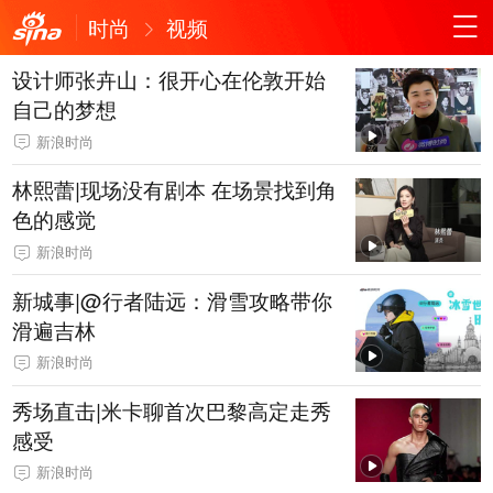
时尚
视频
设计师张卉山：很开心在伦敦开始
自己的梦想
新浪时尚
林熙蕾|现场没有剧本 在场景找到角
色的感觉
新浪时尚
新城事|@行者陆远：滑雪攻略带你
滑遍吉林
新浪时尚
秀场直击|米卡聊首次巴黎高定走秀
感受
新浪时尚