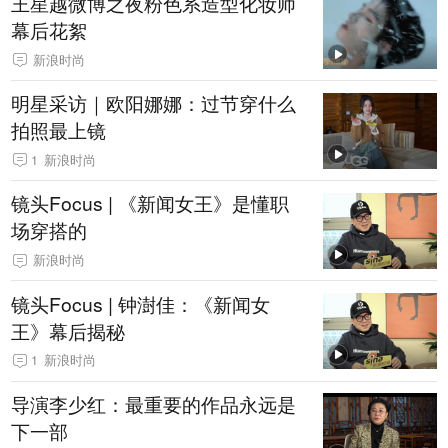
王星越微博之夜粉色系造型化妆师
幕后花絮
新浪时尚
明星采访｜欧阳娜娜：过节穿什么
拍照最上镜
1
新浪时尚
镜头Focus | 《新闻女王》是懂职
场穿搭的
新浪时尚
镜头Focus | 钟澍佳：《新闻女
王》幕后揭秘
1
新浪时尚
导演李少红：最重要的作品永远是
下一部