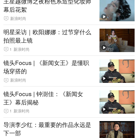
王星越微博之夜粉色系造型化妆师
幕后花絮
新浪时尚
明星采访｜欧阳娜娜：过节穿什么
拍照最上镜
1
新浪时尚
镜头Focus | 《新闻女王》是懂职
场穿搭的
新浪时尚
镜头Focus | 钟澍佳：《新闻女
王》幕后揭秘
1
新浪时尚
导演李少红：最重要的作品永远是
下一部