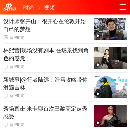
时尚
视频
设计师张卉山：很开心在伦敦开始
自己的梦想
新浪时尚
林熙蕾|现场没有剧本 在场景找到角
色的感觉
新浪时尚
新城事|@行者陆远：滑雪攻略带你
滑遍吉林
新浪时尚
秀场直击|米卡聊首次巴黎高定走秀
感受
新浪时尚